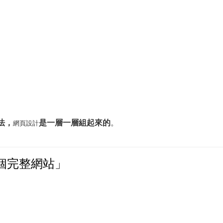
法，
是一層一層組起來的
。
網頁設計
個完整網站」