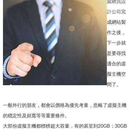
當
網頁設
計公司
完
成網站製
作之後，
下一步就
是要尋找
適合的虛
擬主機空
間了。
一般外行的朋友，都會以價格為優先考量，忽略了虛擬主機
的穩定性及頻寬等等重要條件。
大部份虛擬主機都標榜超大容量，有的甚至到20GB；30GB